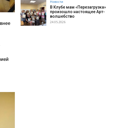
Новости
В Клубе мам «Перезагрузка»
произошло настоящее Арт-
волшебство
24.05.2026
евнее
»
фией