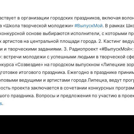
ствует в организации городских праздников, включая воло
на «Школа творческой молодежи»
#ВыпускМой
. В рамках Ш
а конкурсной основе выбираются исполнители, с которыми п
артистов на центральной площади города. 2. Кастинг ведущ
ми и творческими заданиями. 3. Радиопроект «#ВыпускМой»
о»: встречи молодежи с успешными людьми в творческой сф
нкурса «Созвездие» на городском выпускном «Липецкие зо
готовке итогового праздника. Ежегодно в празднике приним
повыми ведущими и артистами города Липецка, ведут прог
ность проекта заключается в сочетании конкурсных програ
шого праздника. Вопросы и предложения по участию в прое
s
.