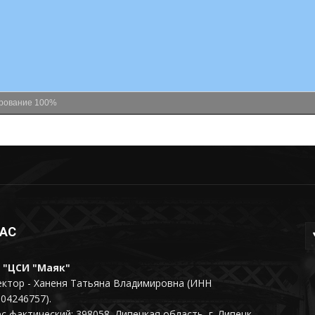
рование
100%
НАС
 "ЦСИ "Маяк"
ктор - Ханеня Татьяна Владимировна (ИНН
04246757).
с фактический: 398058, Липецкая область, г. Липецк,