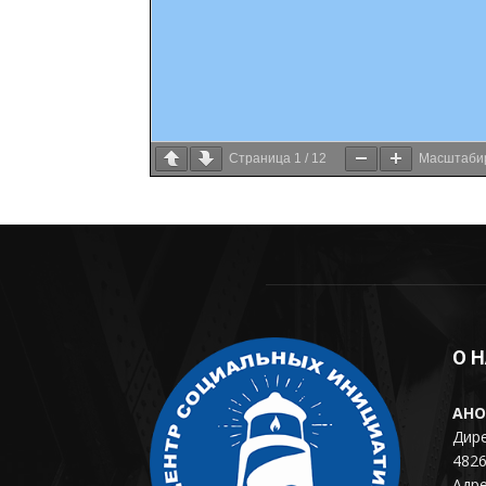
Страница
1
/
12
Масштаби
О 
АНО
Дире
4826
Адре