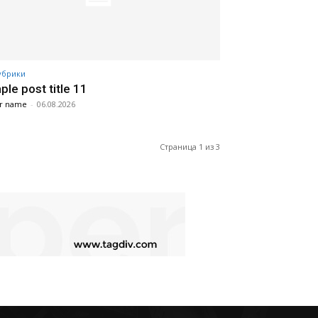
убрики
le post title 11
r name
-
06.08.2026
Страница 1 из 3