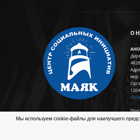
О 
АНО
Дире
4826
Адре
мкр. 
Орг
120
Пол
Почт
Мы используем cookie-файлы для наилучшего предст