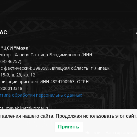
НАС
 "ЦСИ "Маяк"
ктор - Ханеня Татьяна Владимировна (ИНН
04246757).
с фактический: 398058, Липецкая область, г. Липецк,
15-й, д. 28, кв. 12
анизации присвоен ИНН 4824100963, ОГРН
4800013318
итика обработки персональных данных
а: mayak.lipetsk@mail.ru
авления нашего сайта. Продолжая использовать этот сайт,
Принять
Новости
Наша организац