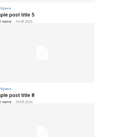
убрики
le post title 5
r name
-
06.08.2026
убрики
le post title 8
r name
-
06.08.2026