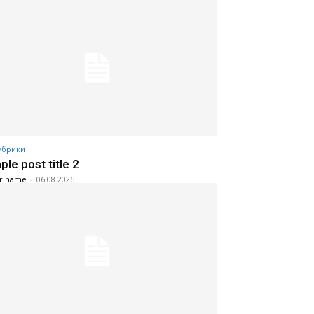
убрики
le post title 2
r name
-
06.08.2026