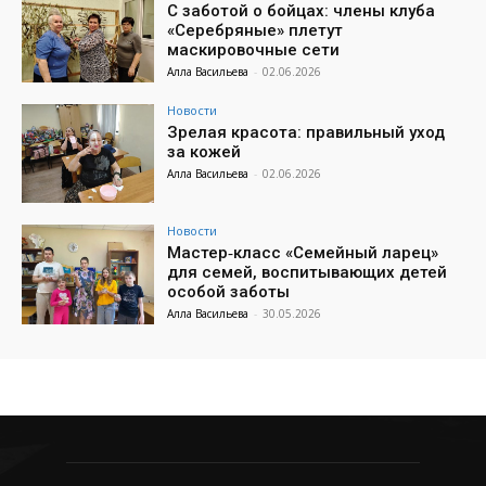
С заботой о бойцах: члены клуба
«Серебряные» плетут
маскировочные сети
Алла Васильева
-
02.06.2026
Новости
Зрелая красота: правильный уход
за кожей
Алла Васильева
-
02.06.2026
Новости
Мастер‑класс «Семейный ларец»
для семей, воспитывающих детей
особой заботы
Алла Васильева
-
30.05.2026