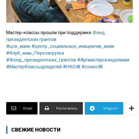
Мастер-классы прошли при поддержке
Фонд
президентских грантов
#цси_маяк
#центр_социальных_инициатив_маяк
#Клуб_мам_Перезагрузка
#Фонд_президентских_грантов
#Артмастерскаядлямам
#МастерКлассыдлядетей
#НКО48
#сонко48
Email
Распечатать
Telegram
СВЕЖИЕ НОВОСТИ