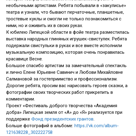
необычными артистами. Ребята побывали в «закулисье»
театра и узнали, что бывают перчаточные, планшетные,
тростевые куклы и смогли не только познакомиться с
ними, но и оживить их в своих руках.
К юбилею Липецкой области в фойе театра разместилась
выставка народных глиняных игрушек-свистулек. Ребята
подержали свистульки в руках и все вместе исполнили
музыкальную композицию, которая очень понравилась
красавице Весне.
Большое спасибо артистам за замечательный спектакль
и лично Елене Юрьевне Савинич и Любови Михайловне
Салмановой за гостеприимство и профессионализм.
Дорогие ребята, просим вас нарисовать героев сказки, а
фотографии своих творческих работ прикрепить в
комментарии.
Проект «Фестиваль доброго творчества «Академия
добра» Липецкая земля от «А» до «Я» реализуется при
поддержке
Фонд президентских грантов
.
Больше фотографий в альбоме:
https://vk.com/album-
121638228_302222758