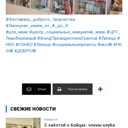
#Фестиваль_доброго_творчества
#Липецкая_земля_от_А_до_Я
#цси_маяк
#центр_социальных_инициатив_маяк
#ЦРТ_
Левобережный
#ФондПрезидентскихГрантов
#Липецк
#
НКО
#СОНКО
#Липецк
#социальныепроекты
#нко48
#НК
О48
#ДОБРО48
Email
Распечатать
СВЕЖИЕ НОВОСТИ
Новости
С заботой о бойцах: члены клуба