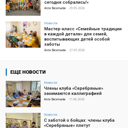
сегодня собрались!»
Алла Васильева
-
29.05.2026
Новости
Мастер-класс «Семейные традиции
в каждой детали» для семей,
воспитывающих детей особой
заботы
Алла Васильева
-
27.05.2026
ЕЩЕ НОВОСТИ
Новости
Члены клуба «Серебряные»
занимаются каллиграфией
Алла Васильева
-
11.06.2026
Новости
С заботой о бойцах: члены клуба
«Серебряные» плетут