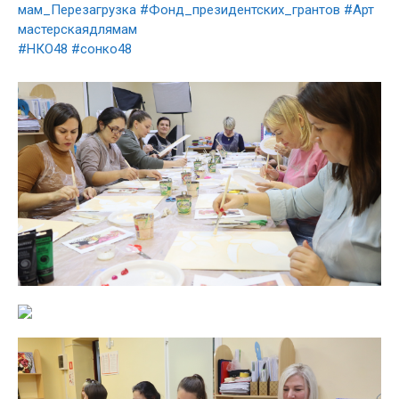
мам_Перезагрузка
#Фонд_президентских_грантов
#Арт
мастерскаядлямам
#НКО48
#сонко48