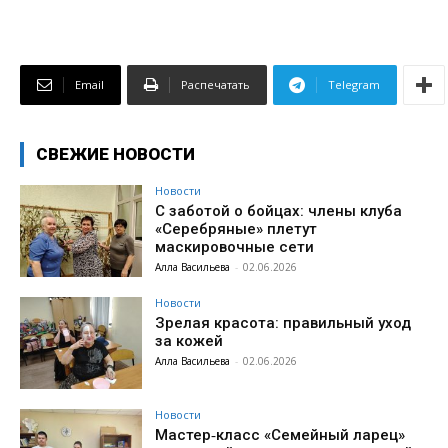
Email
Распечатать
Telegram
СВЕЖИЕ НОВОСТИ
Новости
С заботой о бойцах: члены клуба
«Серебряные» плетут
маскировочные сети
Алла Васильева
-
02.06.2026
Новости
Зрелая красота: правильный уход
за кожей
Алла Васильева
-
02.06.2026
Новости
Мастер‑класс «Семейный ларец»