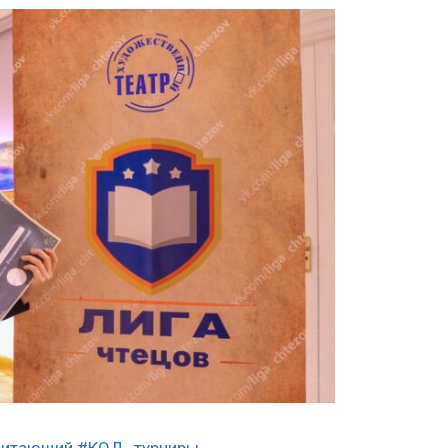
читающий
#КОД_турниры