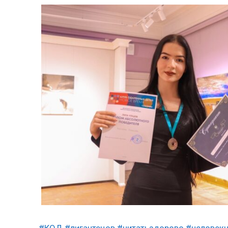
#КОД
#лигачтецов
#читатьздорово
#человек