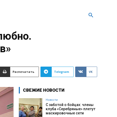
любно.
ов»
Распечатать
Telegram
VK
СВЕЖИЕ НОВОСТИ
Новости
С заботой о бойцах: члены
клуба «Серебряные» плетут
маскировочные сети