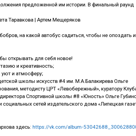
должения предложенной им истории. В финальный раунд
вета Таравкова | Артем Мещеряков
обров, на какой автобус садиться, чтобы не опоздать и
обы открывать для себя новое!
тазию и креативность;
 уют и атмосферу;
етской школы искусств #4 им. М.А.Балакирева Ольге
зования, методисту ЦРТ «Левобережный», куратору Клуб
 директора Спортивной школы #8 «Юность» Ольге Губино
и социальных сетей издательского дома «Липецкая газе
архова здесь:
https://vk.com/album-53042688_30062880