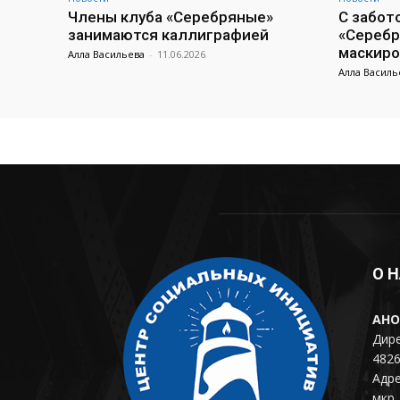
Члены клуба «Серебряные»
С забот
занимаются каллиграфией
«Серебр
маскиро
Алла Васильева
-
11.06.2026
Алла Василь
О 
АНО
Дире
4826
Адре
мкр. 