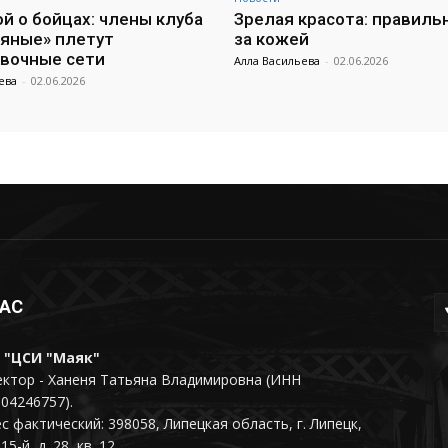
ой о бойцах: члены клуба
Зрелая красота: правиль
яные» плетут
за кожей
вочные сети
Алла Васильева
-
02.06.2026
ева
-
02.06.2026
НАС
 "ЦСИ "Маяк"
ктор - Ханеня Татьяна Владимировна (ИНН
04246757).
с фактический: 398058, Липецкая область, г. Липецк,
15-й, д. 28, кв. 12