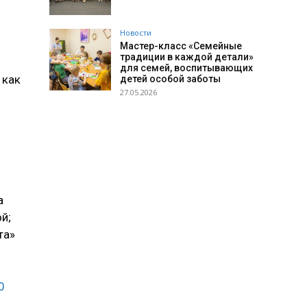
Новости
Мастер-класс «Семейные
традиции в каждой детали»
для семей, воспитывающих
 как
детей особой заботы
27.05.2026
а
й;
та»
0