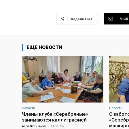
Email
Поделиться
ЕЩЕ НОВОСТИ
Новости
Новости
Члены клуба «Серебряные»
С забот
занимаются каллиграфией
«Серебр
маскиро
Алла Васильева
-
11.06.2026