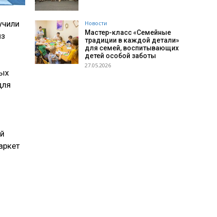
учили
Новости
Мастер-класс «Семейные
из
традиции в каждой детали»
для семей, воспитывающих
детей особой заботы
27.05.2026
ных
для
ой
аркет