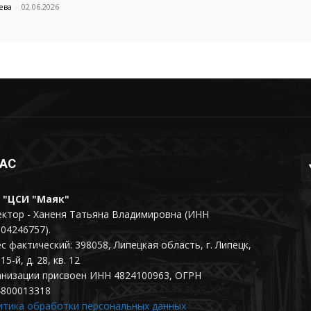
ева
-
02.06.2026
НАС
 "ЦСИ "Маяк"
ктор - Ханеня Татьяна Владимировна (ИНН
04246757).
с фактический: 398058, Липецкая область, г. Липецк,
15-й, д. 28, кв. 12
анизации присвоен ИНН 4824100963, ОГРН
4800013318
итика обработки персональных данных