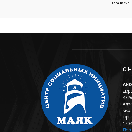
Алла Василь
О 
АНО
Дире
4826
Адре
мкр. 
Орг
120
Пол