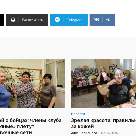
Распечатать
Telegram
VK
Новости
ой о бойцах: члены клуба
Зрелая красота: правиль
яные» плетут
за кожей
вочные сети
Алла Васильева
-
02.06.2026