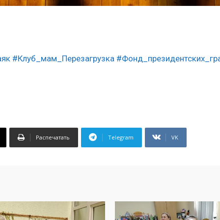
аяк
#Клуб_мам_Перезагрузка
#Фонд_президентских_гр
Распечатать
Telegram
VK