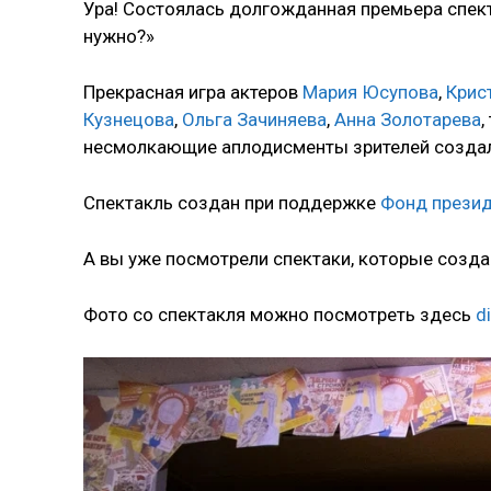
Ура! Состоялась долгожданная премьера спек
нужно?»
Прекрасная игра актеров
Мария Юсупова
,
Крис
Кузнецова
,
Ольга Зачиняева
,
Анна Золотарева
,
несмолкающие аплодисменты зрителей создал
Спектакль создан при поддержке
Фонд презид
А вы уже посмотрели спектаки, которые созд
Фото со спектакля можно посмотреть здесь
d