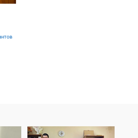
антов