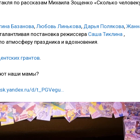
такля по рассказам Михаила Зощенко «Сколько человек
тина Базанова
,
Любовь Линькова
,
Дарья Полякова
,
Жанн
 талантливая постановка режиссера
Саша Тиклина
,
о атмосферу праздника и вдохновения.
ентских грантов
.
ают наши мамы?
isk.yandex.ru/d/t_PGVegu…