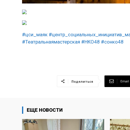
#цси_маяк
#центр_социальных_инициатив_м
#Театральнаямастерская
#НКО48
#сонко48
Email
Поделиться
ЕЩЕ НОВОСТИ