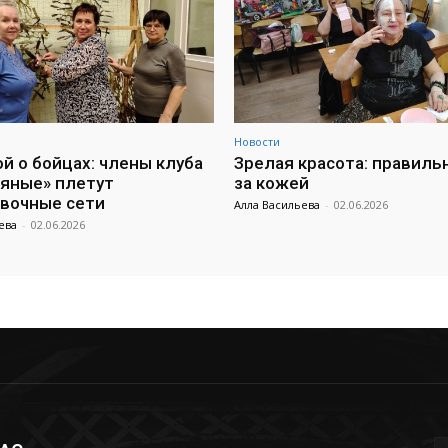
Новости
ой о бойцах: члены клуба
Зрелая красота: правиль
яные» плетут
за кожей
вочные сети
Алла Васильева
-
02.06.2026
ева
-
02.06.2026