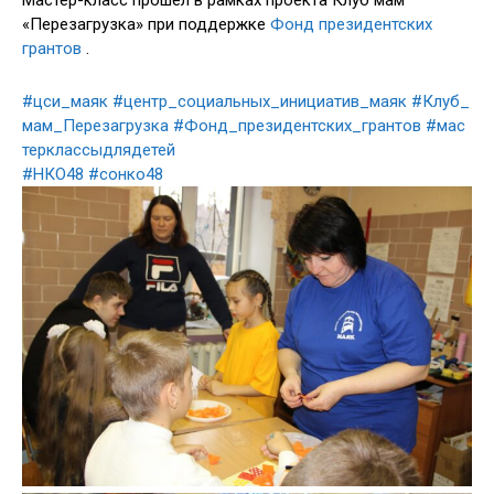
Мастер-класс прошел в рамках проекта Клуб мам
«Перезагрузка» при поддержке
Фонд президентских
грантов
.
#цси_маяк
#центр_социальных_инициатив_маяк
#Клуб_
мам_Перезагрузка
#Фонд_президентских_грантов
#мас
терклассыдлядетей
#НКО48
#сонко48