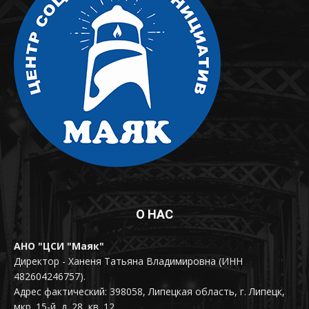
О НАС
АНО "ЦСИ "Маяк"
Директор - Ханеня Татьяна Владимировна (ИНН
482604246757).
Адрес фактический: 398058, Липецкая область, г. Липецк,
мкр. 15-й, д. 28, кв. 12