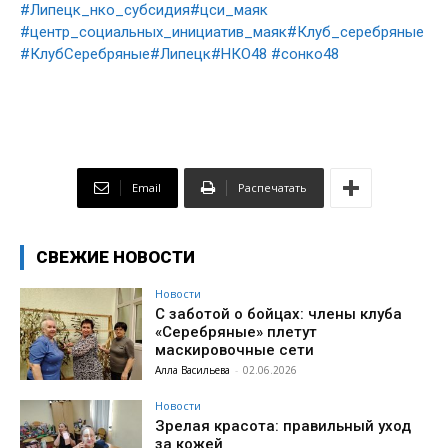
#Липецк_нко_субсидия
#цси_маяк
#центр_социальных_инициатив_маяк
#Клуб_серебряные
#КлубСеребряные
#Липецк
#НКО48
#сонко48
Email
Распечатать
СВЕЖИЕ НОВОСТИ
Новости
С заботой о бойцах: члены клуба
«Серебряные» плетут
маскировочные сети
Алла Васильева
-
02.06.2026
Новости
Зрелая красота: правильный уход
за кожей