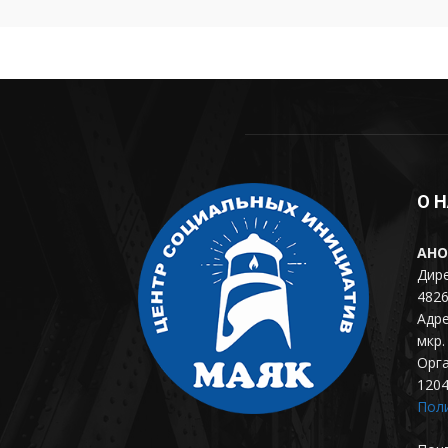
О 
АНО
Дире
4826
Адре
мкр. 
Орг
120
Пол