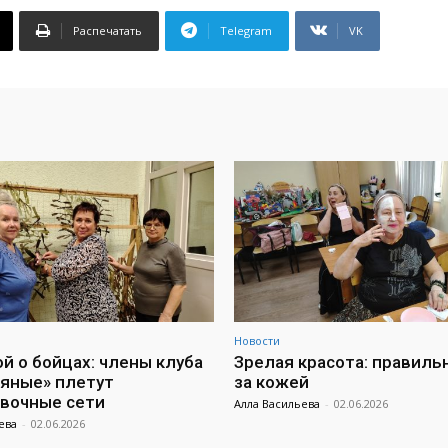
Распечатать
Telegram
VK
Новости
ой о бойцах: члены клуба
Зрелая красота: правиль
яные» плетут
за кожей
вочные сети
Алла Васильева
-
02.06.2026
ева
-
02.06.2026