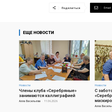
Email
Поделиться
ЕЩЕ НОВОСТИ
Новости
Новости
Члены клуба «Серебряные»
С забот
занимаются каллиграфией
«Серебр
маскиро
Алла Васильева
-
11.06.2026
Алла Василь