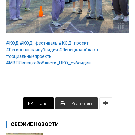
#КОД
#КОД_фестиваль
#КОД_проект
#Региональнаясубсидия
#Липецкаяобласть
#социальныепроекты
#МВПЛипецкойобласти_НКО_субсидии
Email
Распечатать
СВЕЖИЕ НОВОСТИ