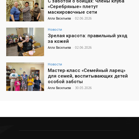
С заботой о бойцах: члены клуба
«Серебряные» плетут
маскировочные сети
Алла Васильева
-
02.06.2026
Новости
Зрелая красота: правильный уход
за кожей
Алла Васильева
-
02.06.2026
Новости
Мастер‑класс «Семейный ларец»
для семей, воспитывающих детей
особой заботы
Алла Васильева
-
30.05.2026