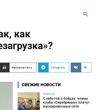
ак, как
езагрузка»?
Распечатать
Telegram
VK
СВЕЖИЕ НОВОСТИ
Новости
С заботой о бойцах: члены
клуба «Серебряные» плетут
маскировочные сети