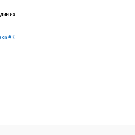
дии из
зка
#К