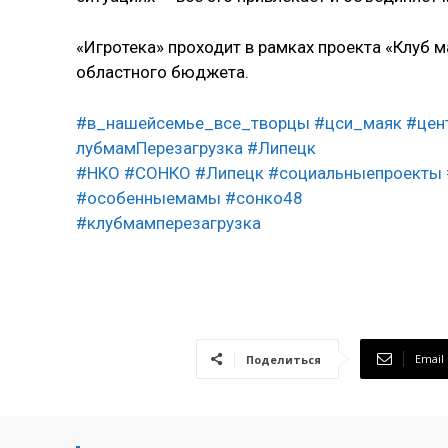
«Игротека» проходит в рамках проекта «Клуб 
областного бюджета.
#в_нашейсемье_все_творцы
#цси_маяк
#цен
лубмамПерезагрузка
#Липецк
#НКО
#СОНКО
#Липецк
#социальныепроекты
#особенныемамы
#сонко48
#клубмамперезагрузка
Email
Поделиться