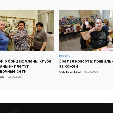
Новости
ой о бойцах: члены клуба
Зрелая красота: правиль
яные» плетут
за кожей
вочные сети
Алла Васильева
-
02.06.2026
ева
-
02.06.2026