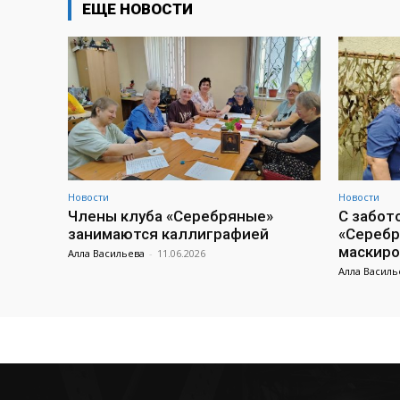
ЕЩЕ НОВОСТИ
Новости
Новости
Члены клуба «Серебряные»
С забот
занимаются каллиграфией
«Серебр
маскиро
Алла Васильева
-
11.06.2026
Алла Василь