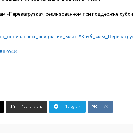
мам «Перезагрузка», реализованном при поддержке субси
тр_социальных_инициатив_маяк
#Клуб_мам_Перезагру
#нко48
Распечатать
Telegram
VK