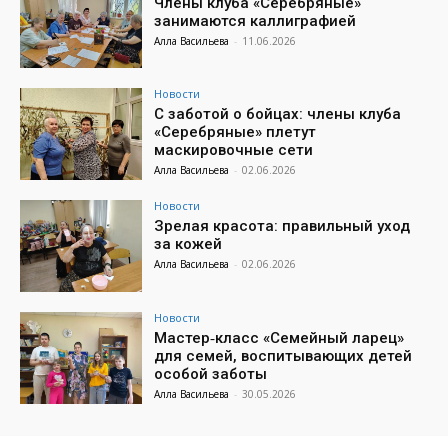
Члены клуба «Серебряные»
занимаются каллиграфией
Алла Васильева
-
11.06.2026
Новости
С заботой о бойцах: члены клуба
«Серебряные» плетут
маскировочные сети
Алла Васильева
-
02.06.2026
Новости
Зрелая красота: правильный уход
за кожей
Алла Васильева
-
02.06.2026
Новости
Мастер‑класс «Семейный ларец»
для семей, воспитывающих детей
особой заботы
Алла Васильева
-
30.05.2026