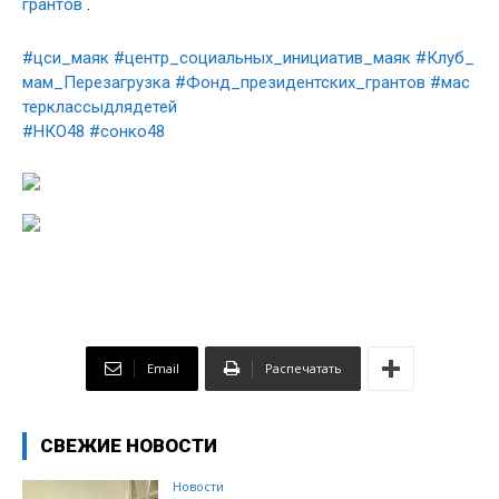
грантов
.
#цси_маяк
#центр_социальных_инициатив_маяк
#Клуб_
мам_Перезагрузка
#Фонд_президентских_грантов
#мас
терклассыдлядетей
#НКО48
#сонко48
Email
Распечатать
СВЕЖИЕ НОВОСТИ
Новости