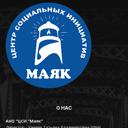
О НАС
АНО "ЦСИ "Маяк"
Директор - Ханеня Татьяна Владимировна (ИНН