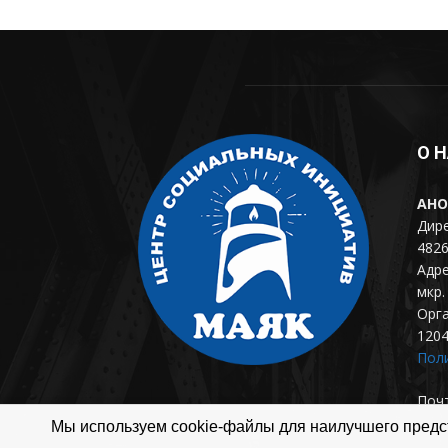
О 
АНО
Дире
4826
Адре
мкр. 
Орг
120
Пол
Почт
Мы используем cookie-файлы для наилучшего предст