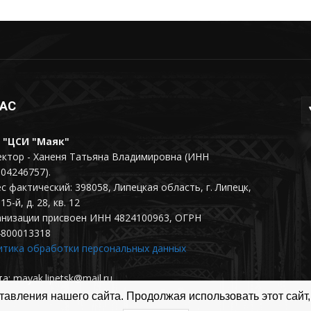
НАС
 "ЦСИ "Маяк"
ктор - Ханеня Татьяна Владимировна (ИНН
04246757).
с фактический: 398058, Липецкая область, г. Липецк,
15-й, д. 28, кв. 12
анизации присвоен ИНН 4824100963, ОГРН
4800013318
итика обработки персональных данных
а: mayak.lipetsk@mail.ru
авления нашего сайта. Продолжая использовать этот сайт,