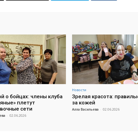
Новости
ой о бойцах: члены клуба
Зрелая красота: правиль
яные» плетут
за кожей
вочные сети
Алла Васильева
-
02.06.2026
ева
-
02.06.2026