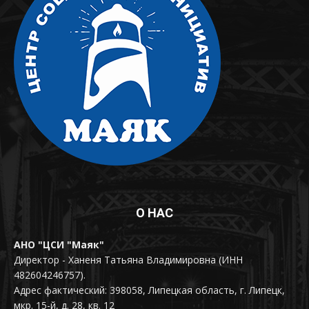
О НАС
АНО "ЦСИ "Маяк"
Директор - Ханеня Татьяна Владимировна (ИНН
482604246757).
Адрес фактический: 398058, Липецкая область, г. Липецк,
мкр. 15-й, д. 28, кв. 12