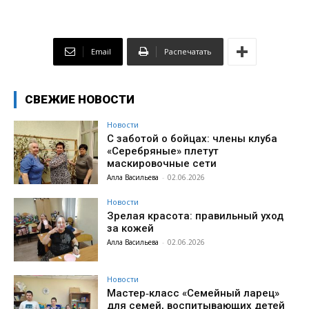
Email
Распечатать
СВЕЖИЕ НОВОСТИ
Новости
С заботой о бойцах: члены клуба
«Серебряные» плетут
маскировочные сети
Алла Васильева
-
02.06.2026
Новости
Зрелая красота: правильный уход
за кожей
Алла Васильева
-
02.06.2026
Новости
Мастер‑класс «Семейный ларец»
для семей, воспитывающих детей