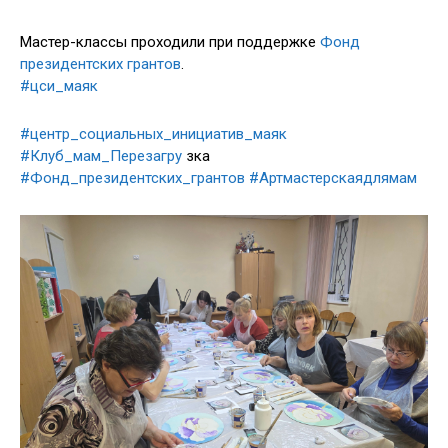
Мастер-классы проходили при поддержке
Фонд
президентских грантов
.
#цси_маяк
#центр_социальных_инициатив_маяк
#Клуб_мам_Перезагру
зка
#Фонд_президентских_грантов
#Артмастерскаядлямам