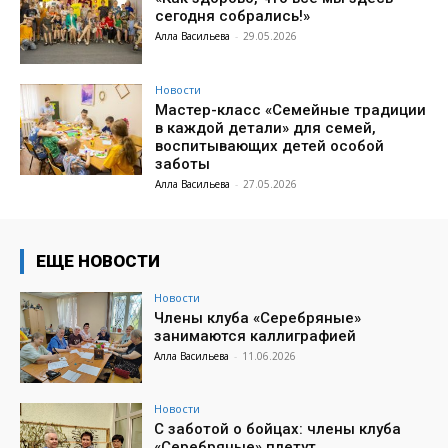
сегодня собрались!»
Алла Васильева
-
29.05.2026
Новости
Мастер-класс «Семейные традиции
в каждой детали» для семей,
воспитывающих детей особой
заботы
Алла Васильева
-
27.05.2026
ЕЩЕ НОВОСТИ
Новости
Члены клуба «Серебряные»
занимаются каллиграфией
Алла Васильева
-
11.06.2026
Новости
С заботой о бойцах: члены клуба
«Серебряные» плетут