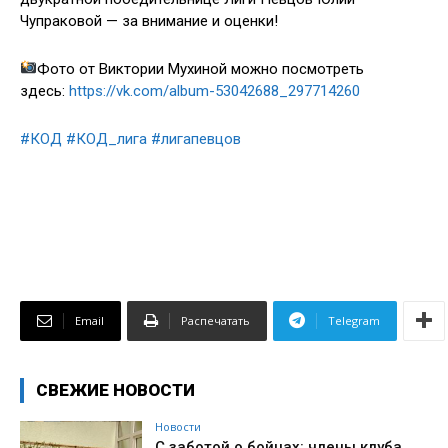
Чупраковой — за внимание и оценки!
Фото от Виктории Мухиной можно посмотреть
здесь:
https://vk.com/album-53042688_297714260
#КОД
#КОД_лига
#лигапевцов
Email
Распечатать
Telegram
СВЕЖИЕ НОВОСТИ
Новости
С заботой о бойцах: члены клуба