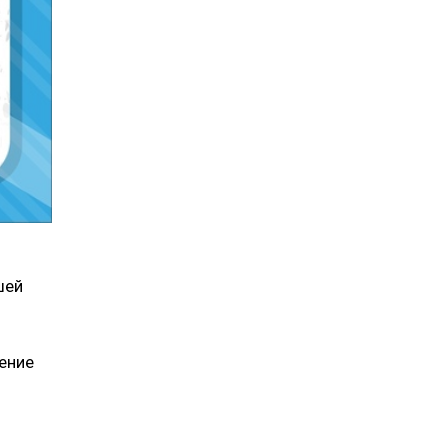
шей
ение