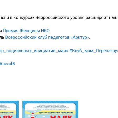
нени в конкурсах Всероссийского уровня расширяет наш
ли
Премия Женщины НКО
.
ель
Всероссийский клуб педагогов «Арктур»
.
тр_социальных_инициатив_маяк
#Клуб_мам_Перезагру
#нко48