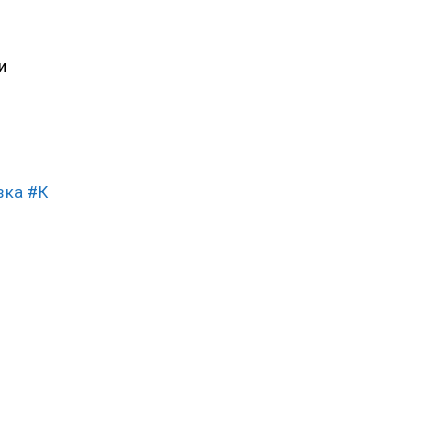
и
зка
#К