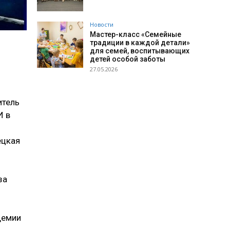
Новости
Мастер-класс «Семейные
традиции в каждой детали»
для семей, воспитывающих
детей особой заботы
27.05.2026
итель
И в
ецкая
за
демии