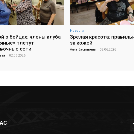
Новости
ой о бойцах: члены клуба
Зрелая красота: правиль
яные» плетут
за кожей
вочные сети
Алла Васильева
-
02.06.2026
ева
-
02.06.2026
НАС