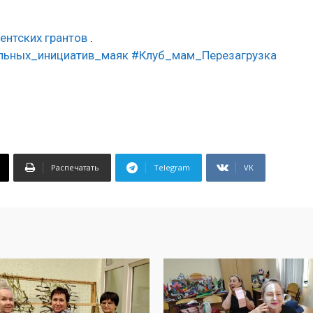
ентских грантов
.
льных_инициатив_маяк
#Клуб_мам_Перезагрузка
Распечатать
Telegram
VK