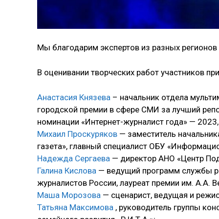
Мы благодарим экспертов из разных регионов
В оценивании творческих работ участников пр
Анастасия Князева
– начальник отдела мульти
городской премии в сфере СМИ за лучший реп
номинации «Интернет-журналист года» — 2023
Михаил Проскуряков
— заместитель начальник
газета», главный специалист ОБУ «Информацио
Надежда Сергаева
— директор АНО «Центр Подд
Галина Кислова
— ведущий программ службы ра
журналистов России, лауреат премии им. А.А. 
Маша Морозова
— сценарист, ведущая и режис
Татьяна Максимова
, руководитель группы кон