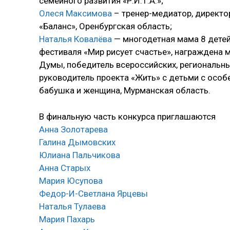
семейного развития «Р.И.Т.А.»;
Олеся Максимова
– тренер-медиатор, директо
«Баланс», Оренбургская область;
Наталья Ковалёва
— многодетная мама 8 дете
фестиваля «Мир рисует счастье», награждена 
Думы, победитель всероссийских, региональны
руководитель проекта «Жить» с детьми с особ
бабушка и женщина, Мурманская область.
В финальную часть конкурса приглашаются
Анна Золотарева
Галина Дымовских
Юлиана Пальчикова
Анна Старых
Мария Юсупова
Федор-И-Светлана Ярцевы
Наталья Тулаева
Мария Пахарь