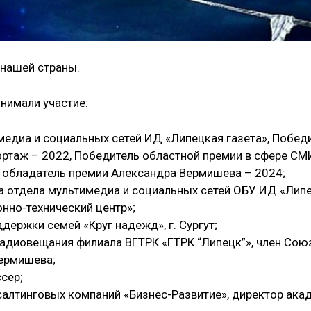
 нашей страны.
инимали участие:
медиа и социальных сетей ИД «Липецкая газета», Побед
ортаж – 2022, Победитель областной премии в сфере СМ
, обладатель премии Александра Вермишева – 2024;
а отдела мультимедиа и социальных сетей ОБУ ИД «Лип
нно-технический центр»;
ержки семей «Круг надежд», г. Сургут;
диовещания филиала ВГТРК «ГТРК “Липецк”», член Сою
Вермишева;
сер;
салтинговых компаний «Бизнес-Развитие», директор ака