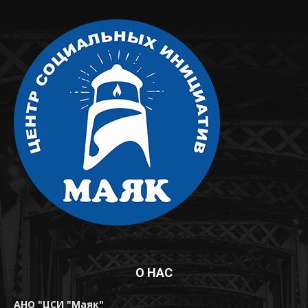
О НАС
АНО "ЦСИ "Маяк"