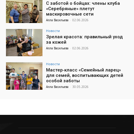
С заботой о бойцах: члены клуба
«Серебряные» плетут
маскировочные сети
Алла Васильева
-
02.06.2026
Новости
Зрелая красота: правильный уход
за кожей
Алла Васильева
-
02.06.2026
Новости
Мастер‑класс «Семейный ларец»
для семей, воспитывающих детей
особой заботы
Алла Васильева
-
30.05.2026