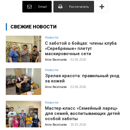
Email
Распечатать
СВЕЖИЕ НОВОСТИ
Новости
С заботой о бойцах: члены клуба
«Серебряные» плетут
маскировочные сети
Алла Васильева
-
02.06.2026
Новости
Зрелая красота: правильный уход
за кожей
Алла Васильева
-
02.06.2026
Новости
Мастер‑класс «Семейный ларец»
для семей, воспитывающих детей
особой заботы
Алла Васильева
-
30.05.2026