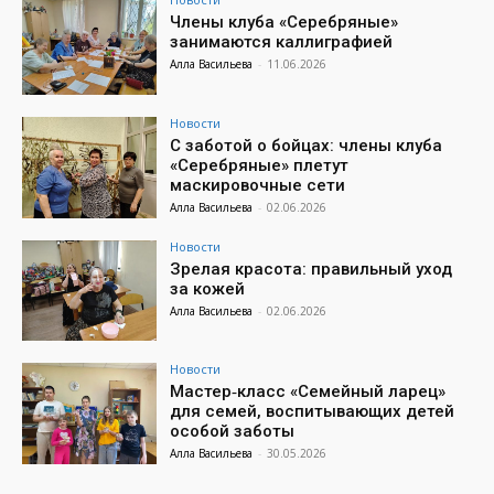
Члены клуба «Серебряные»
занимаются каллиграфией
Алла Васильева
-
11.06.2026
Новости
С заботой о бойцах: члены клуба
«Серебряные» плетут
маскировочные сети
Алла Васильева
-
02.06.2026
Новости
Зрелая красота: правильный уход
за кожей
Алла Васильева
-
02.06.2026
Новости
Мастер‑класс «Семейный ларец»
для семей, воспитывающих детей
особой заботы
Алла Васильева
-
30.05.2026