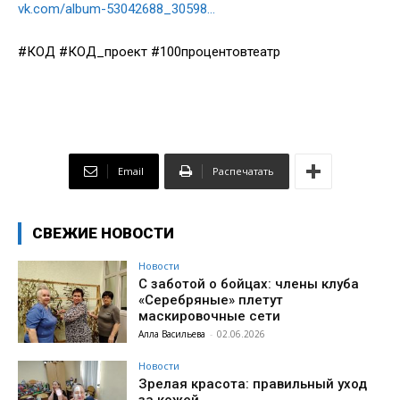
vk.com/album-53042688_30598…
#КОД #КОД_проект #100процентовтеатр
Email
Распечатать
СВЕЖИЕ НОВОСТИ
Новости
С заботой о бойцах: члены клуба
«Серебряные» плетут
маскировочные сети
Алла Васильева
-
02.06.2026
Новости
Зрелая красота: правильный уход
за кожей