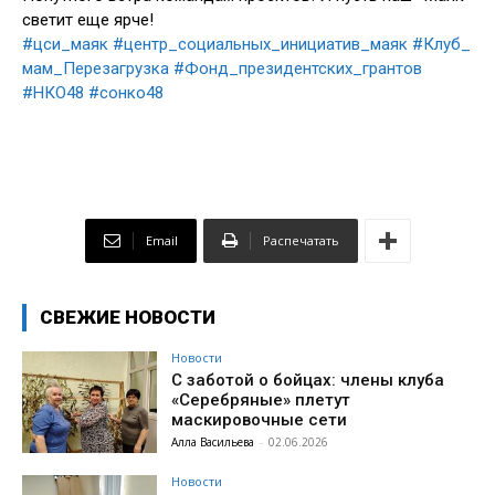
светит еще ярче!
#цси_маяк
#центр_социальных_инициатив_маяк
#Клуб_
мам_Перезагрузка
#Фонд_президентских_грантов
#НКО48
#сонко48
Email
Распечатать
СВЕЖИЕ НОВОСТИ
Новости
С заботой о бойцах: члены клуба
«Серебряные» плетут
маскировочные сети
Алла Васильева
-
02.06.2026
Новости