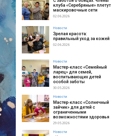
С заботой о бойцах: члены
клуба «Серебряные» плетут
маскировочные сети
02.06.2026
Новости
Зрелая красота:
правильный уход за кожей
02.06.2026
Новости
Мастер‑класс «Семейный
ларец» для семей,
воспитывающих детей
особой заботы
30.05.2026
Новости
Мастер‑класс «Солнечный
зайчик» для детей с
ограниченными
возможностями здоровья
29.05.2026
Новости