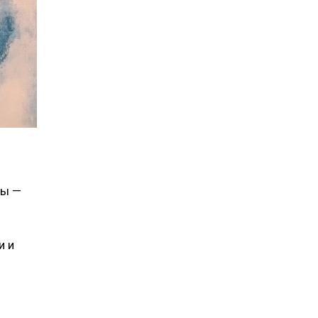
вы —
и и