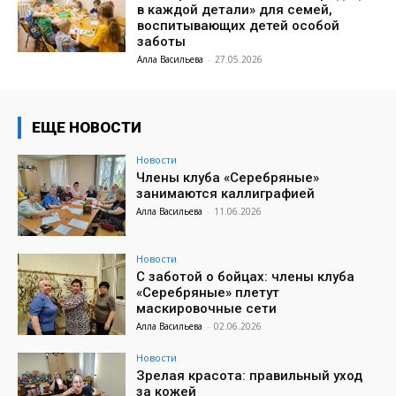
в каждой детали» для семей,
воспитывающих детей особой
заботы
Алла Васильева
-
27.05.2026
ЕЩЕ НОВОСТИ
Новости
Члены клуба «Серебряные»
занимаются каллиграфией
Алла Васильева
-
11.06.2026
Новости
С заботой о бойцах: члены клуба
«Серебряные» плетут
маскировочные сети
Алла Васильева
-
02.06.2026
Новости
Зрелая красота: правильный уход
за кожей