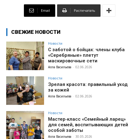
Email
Распечатать
СВЕЖИЕ НОВОСТИ
Новости
С заботой о бойцах: члены клуба
«Серебряные» плетут
маскировочные сети
Алла Васильева
-
02.06.2026
Новости
Зрелая красота: правильный уход
за кожей
Алла Васильева
-
02.06.2026
Новости
Мастер‑класс «Семейный ларец»
для семей, воспитывающих детей
особой заботы
Алла Васильева
-
30.05.2026