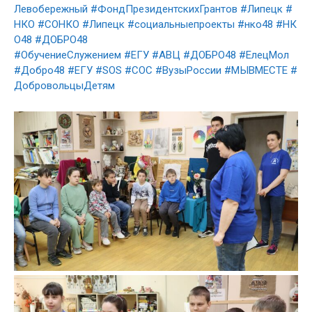
Левобережный
#ФондПрезидентскихГрантов
#Липецк
#
НКО
#СОНКО
#Липецк
#социальныепроекты
#нко48
#НК
О48
#ДОБРО48
#ОбучениеСлужением
#ЕГУ
#АВЦ
#ДОБРО48
#ЕлецМол
#Добро48
#ЕГУ
#SOS
#СОС
#ВузыРоссии
#МЫВМЕСТЕ
#
ДобровольцыДетям