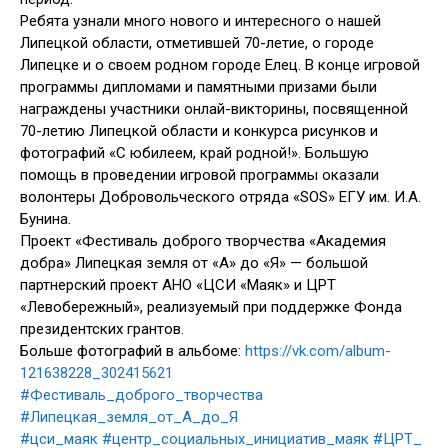
Ребята узнали много нового и интересного о нашей
Липецкой области, отметившей 70-летие, о городе
Липецке и о своем родном городе Елец. В конце игровой
программы дипломами и памятными призами были
награждены участники онлай-викторины, посвященной
70-летию Липецкой области и конкурса рисунков и
фотографий «С юбилеем, край родной!». Большую
помощь в проведении игровой программы оказали
волонтеры Добровольческого отряда «SOS» ЕГУ им. И.А.
Бунина.
Проект «Фестиваль доброго творчества «Академия
добра» Липецкая земля от «А» до «Я» — большой
партнерский проект АНО «ЦСИ «Маяк» и ЦРТ
«Левобережный», реализуемый при поддержке Фонда
президентских грантов.
Больше фотографий в альбоме:
https://vk.com/album-
121638228_302415621
#Фестиваль_доброго_творчества
#Липецкая_земля_от_А_до_Я
#цси_маяк
#центр_социальных_инициатив_маяк
#ЦРТ_