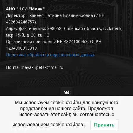
АНО "ЦСИ "Маяк"
Директор - Ханеня Татьяна Владимировна (ИНН
482604246757).
Адрес фактический: 398058, Липецкая область, г. Липецк,
мкр. 15-й, д. 28, кв. 12
Организации присвоен ИНН 4824100963, ОГРН
1204800013318
Политика обработки персональных данных
Почта: mayak.lipetsk@mail.ru
Мы используем cookie-файлы для наилучшего
представления нашего сайта. Продолжая
использовать этот сайт, вы соглашаетесь с
Новости
Наша организация
Документы
Проекты
использованием cookie-файлов.
Принять
Партнёры
Контакты