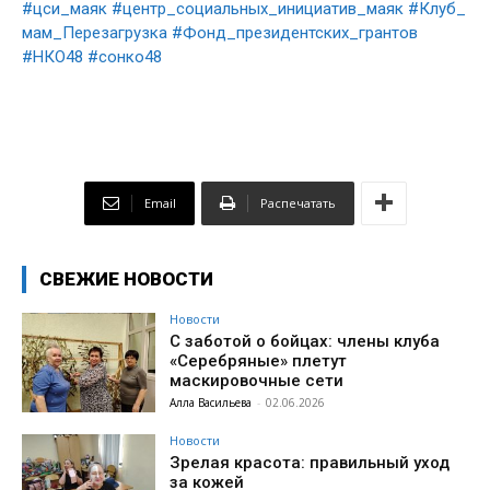
#цси_маяк
#центр_социальных_инициатив_маяк
#Клуб_
мам_Перезагрузка
#Фонд_президентских_грантов
#НКО48
#сонко48
Email
Распечатать
СВЕЖИЕ НОВОСТИ
Новости
С заботой о бойцах: члены клуба
«Серебряные» плетут
маскировочные сети
Алла Васильева
-
02.06.2026
Новости
Зрелая красота: правильный уход
за кожей