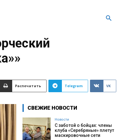
орческий
ка»»
Распечатать
Telegram
VK
СВЕЖИЕ НОВОСТИ
Новости
С заботой о бойцах: члены
клуба «Серебряные» плетут
маскировочные сети