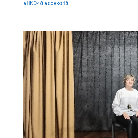
#НКО48
#сонко48