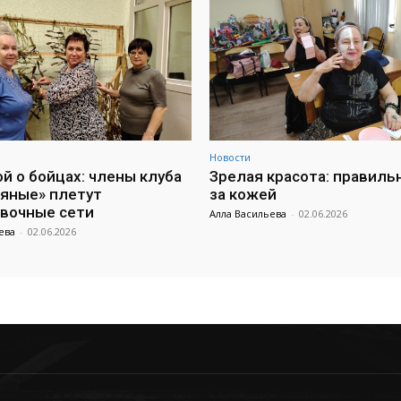
Новости
ой о бойцах: члены клуба
Зрелая красота: правиль
яные» плетут
за кожей
вочные сети
Алла Васильева
-
02.06.2026
ева
-
02.06.2026