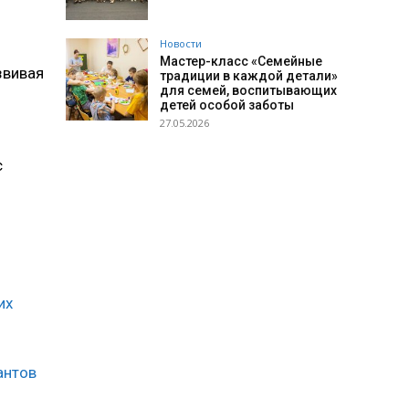
Новости
Мастер-класс «Семейные
звивая
традиции в каждой детали»
для семей, воспитывающих
детей особой заботы
27.05.2026
ь
с
их
антов