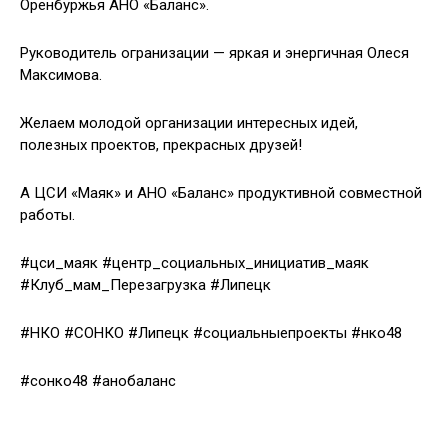
Оренбуржья АНО «Баланс».
Руководитель огранизации — яркая и энергичная Олеся
Максимова.
Желаем молодой организации интересных идей,
полезных проектов, прекрасных друзей!
А ЦСИ «Маяк» и АНО «Баланс» продуктивной совместной
работы.
#цси_маяк #центр_социальных_инициатив_маяк
#Клуб_мам_Перезагрузка #Липецк
#НКО #СОНКО #Липецк #социальныепроекты #нко48
#сонко48 #анобаланс