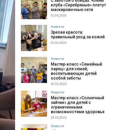
С заботой о бойцах: члены
клуба «Серебряные» плетут
маскировочные сети
02.06.2026
Новости
Зрелая красота:
правильный уход за кожей
02.06.2026
Новости
Мастер‑класс «Семейный
ларец» для семей,
воспитывающих детей
особой заботы
30.05.2026
Новости
Мастер‑класс «Солнечный
зайчик» для детей с
ограниченными
возможностями здоровья
29.05.2026
Новости