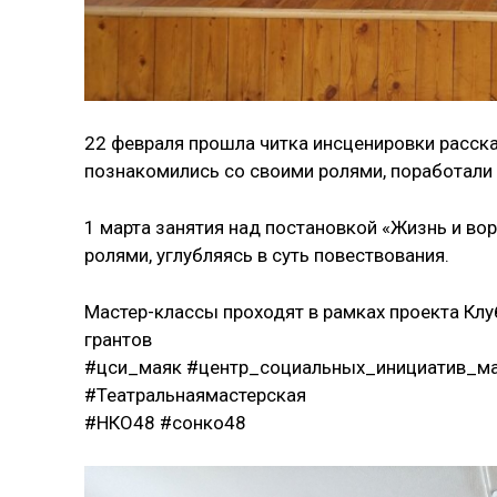
22 февраля прошла читка инсценировки расск
познакомились со своими ролями, поработали 
1 марта занятия над постановкой «Жизнь и во
ролями, углубляясь в суть повествования.
Мастер-классы проходят в рамках проекта Кл
грантов
#цси_маяк #центр_социальных_инициатив_ма
#Театральнаямастерская
#НКО48 #сонко48