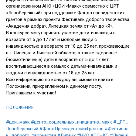
организованном АНО «ЦСИ «Маяк» совместно с ЦРТ
«Левобережный» при поддержке Фонда президентских
грантов в рамках проекта Фестиваль доброго творчества
«Академия добра». Липецкая земля от «А» до «Я».
В конкурсе могут принять участие дети-инвалиды в
возрасте от 5 до 17 лет и молодые люди с
инвалидностью в возрасте от 18 до 25 лет, проживающие
в г. Липецке и Липецкой области, а также здоровые
(нормотипичные) дети в возрасте от 5 до 17 лет,
воспитывающиеся в семьях с детьми-инвалидами и
людьми с инвалидностью от 18 до 25 лет.
Всю информацию по конкурсу вы сможете найти в
Положении, прикрепленном к данному посту.
Приглашаем к участию!
ПОЛОЖЕНИЕ
#цси_маяк
#центр_социальных_инициатив_маяк
#ЦРТ_
Левобережный
#ФондПрезидентскихГрантов
#Фестивал
ь_доброго_творчества
#Липецк
#НКО
#СОНКО
#Липецк