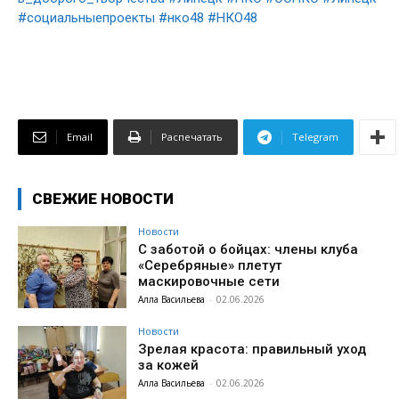
#социальныепроекты
#нко48
#НКО48
Email
Распечатать
Telegram
СВЕЖИЕ НОВОСТИ
Новости
С заботой о бойцах: члены клуба
«Серебряные» плетут
маскировочные сети
Алла Васильева
-
02.06.2026
Новости
Зрелая красота: правильный уход
за кожей
Алла Васильева
-
02.06.2026