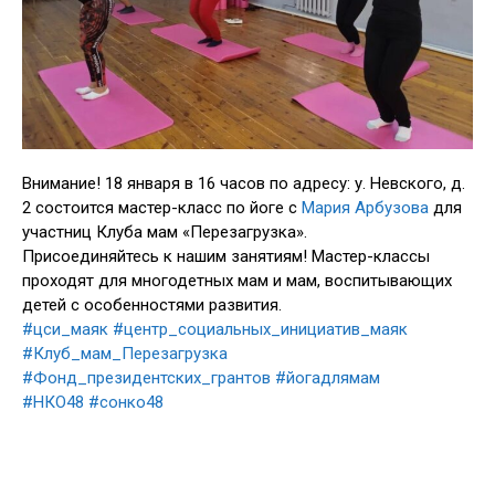
Внимание! 18 января в 16 часов по адресу: у. Невского, д.
2 состоится мастер-класс по йоге с
Мария Арбузова
для
участниц Клуба мам «Перезагрузка».
Присоединяйтесь к нашим занятиям! Мастер-классы
проходят для многодетных мам и мам, воспитывающих
детей с особенностями развития.
#цси_маяк
#центр_социальных_инициатив_маяк
#Клуб_мам_Перезагрузка
#Фонд_президентских_грантов
#йогадлямам
#НКО48
#сонко48