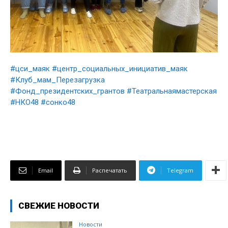
#цси_маяк
#центр_социальных_инициатив_маяк
#Клуб_мам_Перезагрузка
#Фонд_президентских_грантов
#Театральнаямастерская
#НКО48
#сонко48
Email
Распечатать
Telegram
СВЕЖИЕ НОВОСТИ
Новости