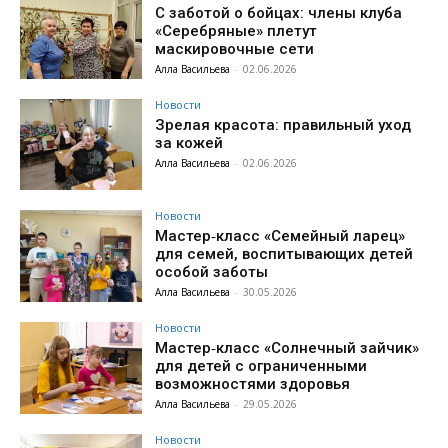
С заботой о бойцах: члены клуба
«Серебряные» плетут
маскировочные сети
Алла Васильева
-
02.06.2026
Новости
Зрелая красота: правильный уход
за кожей
Алла Васильева
-
02.06.2026
Новости
Мастер‑класс «Семейный ларец»
для семей, воспитывающих детей
особой заботы
Алла Васильева
-
30.05.2026
Новости
Мастер‑класс «Солнечный зайчик»
для детей с ограниченными
возможностями здоровья
Алла Васильева
-
29.05.2026
Новости