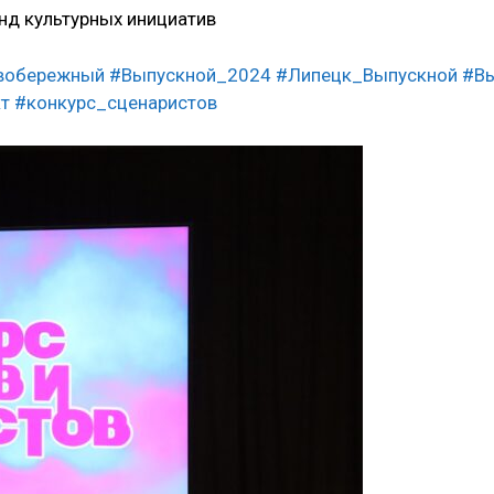
нд культурных инициатив
вобережный
#Выпускной_2024
#Липецк_Выпускной
#В
т
#конкурс_сценаристов