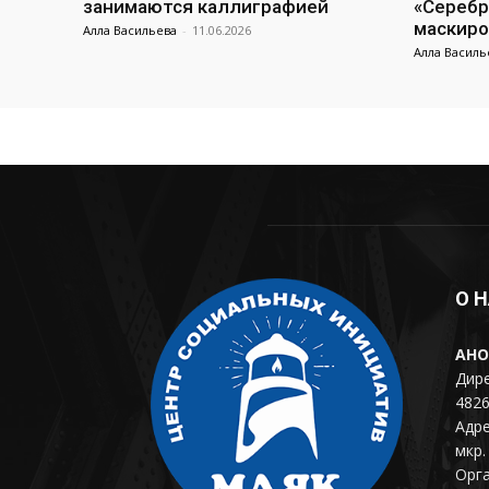
занимаются каллиграфией
«Серебр
маскиро
Алла Васильева
-
11.06.2026
Алла Василь
О 
АНО
Дире
4826
Адре
мкр. 
Орг