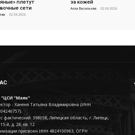
яные» плетут
за кожей
вочные сети
Алла Васильева
-
02.06.2026
ева
-
02.06.2026
НАС
 "ЦСИ "Маяк"
ктор - Ханеня Татьяна Владимировна (ИНН
04246757).
с фактический: 398058, Липецкая область, г. Липецк,
15-й, д. 28, кв. 12
анизации присвоен ИНН 4824100963, ОГРН