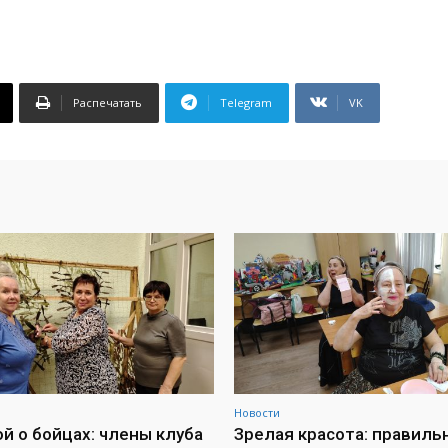
Распечатать
Telegram
VK
Новости
ой о бойцах: члены клуба
Зрелая красота: правиль