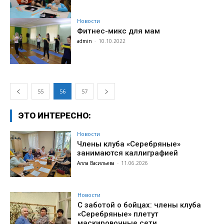
Новости
Фитнес-микс для мам
admin
-
10.10.2022
55
56
57
ЭТО ИНТЕРЕСНО:
Новости
Члены клуба «Серебряные»
занимаются каллиграфией
Алла Васильева
-
11.06.2026
Новости
С заботой о бойцах: члены клуба
«Серебряные» плетут
маскировочные сети